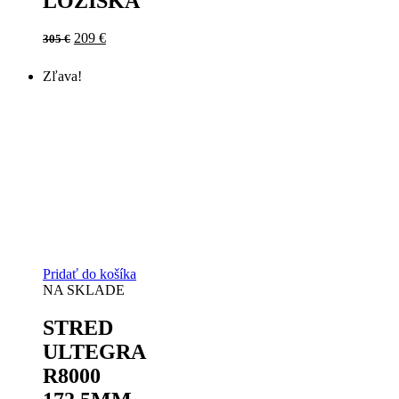
LOŽISKA
Original
Current
209
€
305
€
price
price
was:
is:
Zľava!
305 €.
209 €.
Pridať do košíka
NA SKLADE
STRED
ULTEGRA
R8000