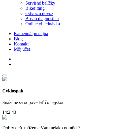
Servisné balíčky
Bikefitting
Odvoz a dovoz
Bosch diagnostika
Online objednávka
Kamenná predajňa
Blog
Kontakt
Môj účet
facebook
instagram
Cyklospak
Snažíme sa odpovedať čo najskôr
14:2:43
Dobrý deň, môžeme Vám nejako pomôcť?