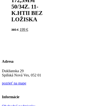
172,5MM
50/34Z. 11-
K.HTII BEZ
LOŽISKA
Original
Current
199
€
305
€
price
price
was:
is:
305 €.
199 €.
Adresa
Duklianska 29
Spišská Nová Ves, 052 01
pozrieť na mape
Informácie