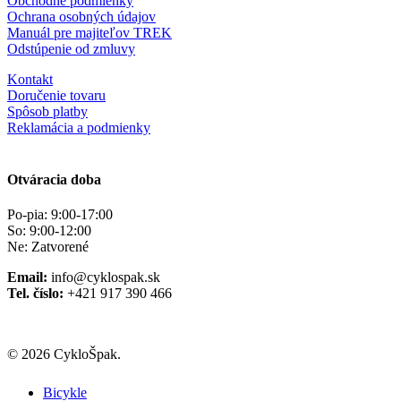
Obchodné podmienky
Ochrana osobných údajov
Manuál pre majiteľov TREK
Odstúpenie od zmluvy
Kontakt
Doručenie tovaru
Spôsob platby
Reklamácia a podmienky
Otváracia doba
Po-pia: 9:00-17:00
So: 9:00-12:00
Ne: Zatvorené
Email:
info@cyklospak.sk
Tel. číslo:
+421 917 390 466
© 2026 CykloŠpak.
Close
Bicykle