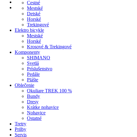
facebook
Menu
Cestné
instagram
Mestské
Detské
Horské
Trekingové
Elektro bicykle
Mestské
Horské
Krosové & Trekingové
Komponenty
SHIMANO
Svetlá
Príslušenstvo
Pedále
Plášte
Oblečenie
Okuliare TREK 100 %
Bundy
Dresy
Krátke nohavice
Nohavice
Ostatné
Tretry
Prilby
Servis