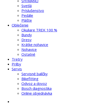
SHIMANO
Svetlá
Príslušenstvo
Pedále
Plášte
Oblečenie
Okuliare TREK 100 %
Bundy
Dresy
Krátke nohavice
Nohavice
Ostatné
Tretry
Prilby
Servis
Servisné balíčky
Bikefitting
Odvoz a dovoz
Bosch diagnostika
Online objednávka
search