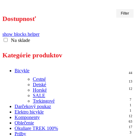
Minimálna
Maximálna
Filter
cena
cena
Dostupnosť
show blocks helper
Na sklade
Kategórie produktov
Bicykle
44
Cestné
13
Detské
12
Horské
8
SALE
7
Trekingové
1
Darčekový poukaz
1
Elektro bicykle
12
Komponenty
63
Oblečenie
17
Okuliare TREK 100%
3
Prilby