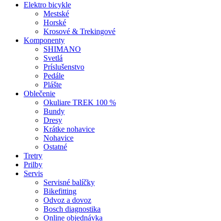
Elektro bicykle
Mestské
Horské
Krosové & Trekingové
Komponenty
SHIMANO
Svetlá
Príslušenstvo
Pedále
Plášte
Oblečenie
Okuliare TREK 100 %
Bundy
Dresy
Krátke nohavice
Nohavice
Ostatné
Tretry
Prilby
Servis
Servisné balíčky
Bikefitting
Odvoz a dovoz
Bosch diagnostika
Online objednávka