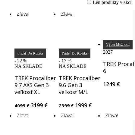
Len produkty v akcii
Zľava!
Zľava!
Výber Možností
2027
Pridať Do Košíka
Pridať Do Košíka
- 22 %
- 17 %
TREK Procal
NA SKLADE
NA SKLADE
6
TREK Procaliber
TREK Procaliber
1249
€
9.7 AXS Gen 3
9.6 Gen 3
veľkosť XL
veľkosť M/L
Original
Current
Original
Current
3199
€
1999
€
4099
€
2399
€
price
price
price
price
Zľava!
Zľava!
Zľava!
was:
is:
was:
is:
4099 €.
3199 €.
2399 €.
1999 €.