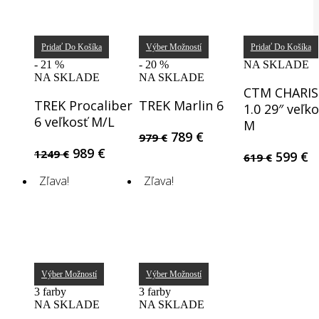
Pridať Do Košíka
Výber Možností
Pridať Do Košíka
- 21 %
- 20 %
NA SKLADE
NA SKLADE
NA SKLADE
CTM CHARI
TREK Procaliber
TREK Marlin 6
1.0 29″ veľko
6 veľkosť M/L
M
Original
Current
789
€
979
€
price
price
Original
Current
989
€
1249
€
Origina
C
599
€
619
€
was:
is:
price
price
price
p
Zľava!
Zľava!
979 €.
789 €.
was:
is:
was:
is
1249 €.
989 €.
619 €.
5
Výber Možností
Výber Možností
3 farby
3 farby
NA SKLADE
NA SKLADE