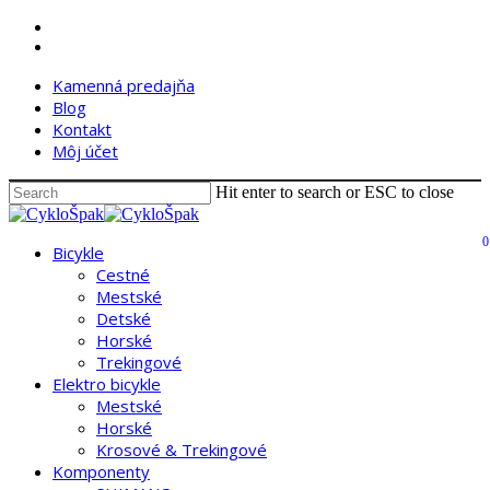
Skip
facebook
to
instagram
main
Kamenná predajňa
content
Blog
Kontakt
Môj účet
Hit enter to search or ESC to close
Close
Search
0
search
account
Menu
Bicykle
Cestné
Mestské
Detské
Horské
Trekingové
Elektro bicykle
Mestské
Horské
Krosové & Trekingové
Komponenty