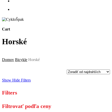
account
0
Cart
Close
Horské
Cart
Domov
Bicykle
Horské
Show
Hide
Filters
Filters
Close
Filtrovať podľa ceny
Filters