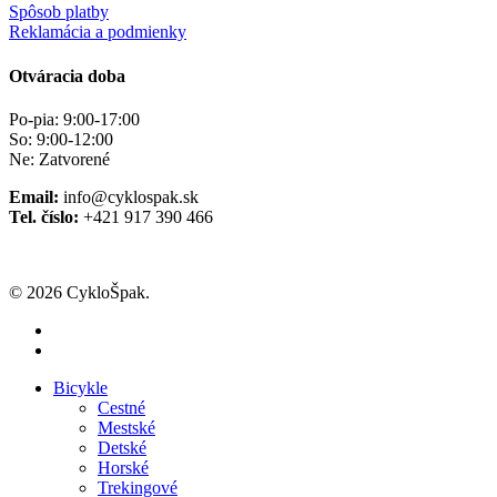
Spôsob platby
Reklamácia a podmienky
Otváracia doba
Po-pia: 9:00-17:00
So: 9:00-12:00
Ne: Zatvorené
Email:
info@cyklospak.sk
Tel. číslo:
+421 917 390 466
© 2026 CykloŠpak.
facebook
instagram
Close
Bicykle
Menu
Cestné
Mestské
Detské
Horské
Trekingové