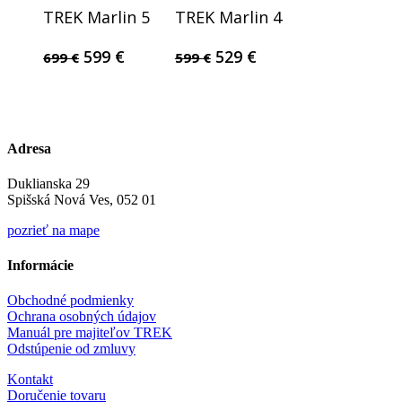
TREK Marlin 5
TREK Marlin 4
Original
Current
Original
Current
599
€
529
€
699
€
599
€
price
price
price
price
was:
is:
was:
is:
699 €.
599 €.
599 €.
529 €.
Adresa
Duklianska 29
Spišská Nová Ves, 052 01
pozrieť na mape
Informácie
Obchodné podmienky
Ochrana osobných údajov
Manuál pre majiteľov TREK
Odstúpenie od zmluvy
Kontakt
Doručenie tovaru