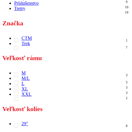
9
Príslušenstvo
10
Tretry
19
Značka
CTM
1
Trek
7
Veľkosť rámu
M
3
M/L
5
L
3
XL
3
XXL
2
Veľkosť kolies
29"
8