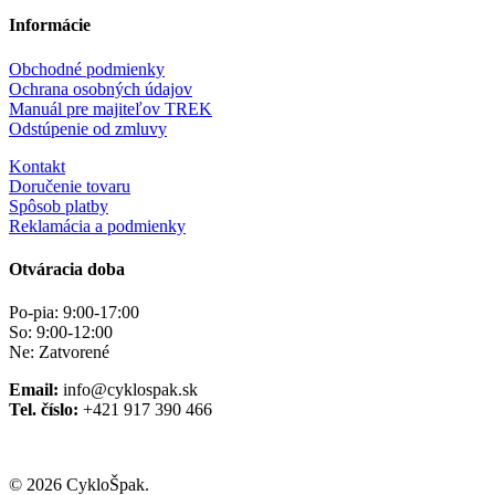
Informácie
Obchodné podmienky
Ochrana osobných údajov
Manuál pre majiteľov TREK
Odstúpenie od zmluvy
Kontakt
Doručenie tovaru
Spôsob platby
Reklamácia a podmienky
Otváracia doba
Po-pia: 9:00-17:00
So: 9:00-12:00
Ne: Zatvorené
Email:
info@cyklospak.sk
Tel. číslo:
+421 917 390 466
© 2026 CykloŠpak.