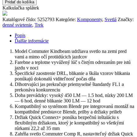
TREK
Pridať do košíka
Commuter
Kalkulačka splátek
Comp
R
Katalógové číslo:
5252793
Kategórie:
Komponenty
,
Svetlá
Značky:
denné svietenie
,
Trek
Popis
Ďalšie informácie
Model Commuter Kindbeam udržiava svetlo na zemi pred
vami a mimo očí protiidúcich jazdcov
Farebne a teplotne vyvážený lúč s čistým odrezaním pre istú
jazdu v noci
Špecifické zaostrenie DRL, blikanie a škála vzorov blikania
ponúkajú dokonalú viditeľnosť počas dňa
Dlhotrvajúci jas prekračuje priemyselné štandardy FL1 a
prekonáva konkurenciu
Doba prevádzky: vysoký 450 LM — 1.5 hod, nízky 200 LM
— 6 hod, denné blikanie 300 LM — 12 hod
Kompatibilný so systémom Blendr pre integrovanú montáž na
kompatibilné predstavce Blendr, prilby a držiaky prilieb
Držiak Quick Connect+ ponúka bezpečnú inštaláciu s
flexibilným držiakom, ktorý je kompatibilný so všetkými
rúrkami 22,2 až 35 mm
Zahŕňa svetlo Commuter Comp R, nastaviteľný držiak Quick