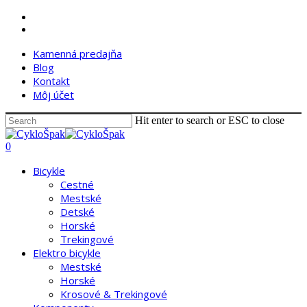
Skip
facebook
to
instagram
main
Kamenná predajňa
content
Blog
Kontakt
Môj účet
Hit enter to search or ESC to close
Close
Search
search
account
0
Menu
Bicykle
Cestné
Mestské
Detské
Horské
Trekingové
Elektro bicykle
Mestské
Horské
Krosové & Trekingové