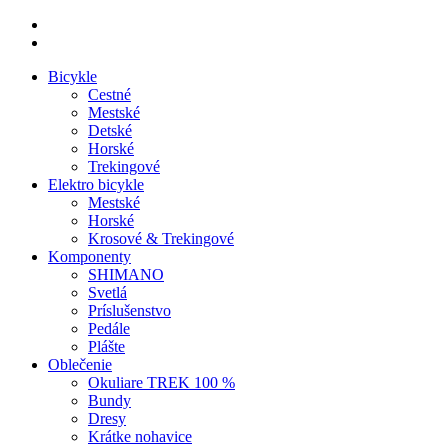
facebook
instagram
Close
Bicykle
Menu
Cestné
Mestské
Detské
Horské
Trekingové
Elektro bicykle
Mestské
Horské
Krosové & Trekingové
Komponenty
SHIMANO
Svetlá
Príslušenstvo
Pedále
Plášte
Oblečenie
Okuliare TREK 100 %
Bundy
Dresy
Krátke nohavice