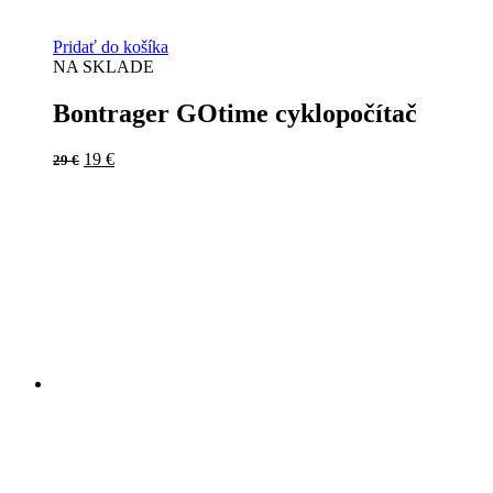
Pridať do košíka
NA SKLADE
Bontrager GOtime cyklopočítač
Original
Current
19
€
29
€
price
price
was:
is:
29 €.
19 €.