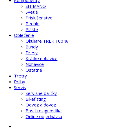
Komponenty
SHIMANO
Svetlá
Príslušenstvo
Pedále
Plášte
Oblečenie
Okuliare TREK 100 %
Bundy
Dresy
Krátke nohavice
Nohavice
Ostatné
Tretry
Prilby
Servis
Servisné balíčky
Bikefitting
Odvoz a dovoz
Bosch diagnostika
Online objednávka
search