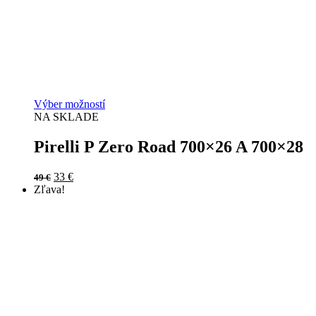
Výber možností
NA SKLADE
Pirelli P Zero Road 700×26 A 700×28
Original
Current
33
€
49
€
price
price
Zľava!
was:
is:
49 €.
33 €.