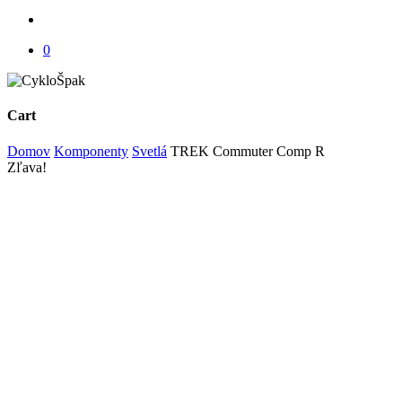
account
0
Cart
Close
Domov
Komponenty
Svetlá
TREK Commuter Comp R
Cart
Zľava!