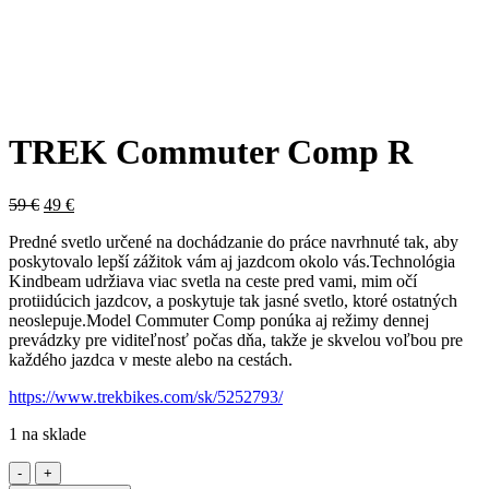
TREK Commuter Comp R
Original
Current
59
€
49
€
price
price
Predné svetlo určené na dochádzanie do práce navrhnuté tak, aby
was:
is:
poskytovalo lepší zážitok vám aj jazdcom okolo vás.Technológia
59 €.
49 €.
Kindbeam udržiava viac svetla na ceste pred vami, mim očí
protiidúcich jazdcov, a poskytuje tak jasné svetlo, ktoré ostatných
neoslepuje.Model Commuter Comp ponúka aj režimy dennej
prevádzky pre viditeľnosť počas dňa, takže je skvelou voľbou pre
každého jazdca v meste alebo na cestách.
https://www.trekbikes.com/sk/5252793/
1 na sklade
množstvo