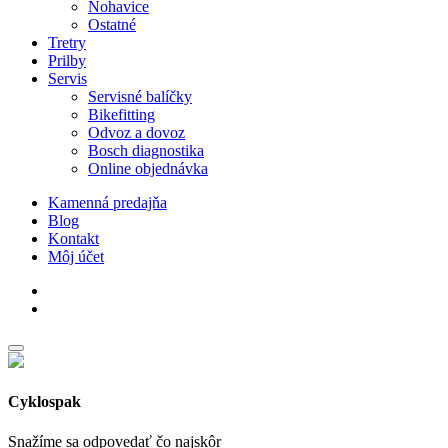
Nohavice
Ostatné
Tretry
Prilby
Servis
Servisné balíčky
Bikefitting
Odvoz a dovoz
Bosch diagnostika
Online objednávka
Kamenná predajňa
Blog
Kontakt
Môj účet
facebook
instagram
Cyklospak
Snažíme sa odpovedať čo najskôr