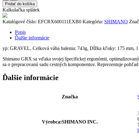
STRED
Pridať do košíka
GRX
Kalkulačka splátek
FC-
RX600
Katalógové číslo:
EFCRX600111EXB0
Kategória:
SHIMANO
Znač
175MM
40Z.
Popis
11-
Ďalšie informácie
K.
BEZ
yp: GRAVEL, Celková váha balenia: 743g, Dĺžka kľuky: 175 mm, 11 r
LOŽISKA
Shimano GRX sa vďaka svojej špecifickej ergonómii, optimalizovan
sa o prepracovanú sadu cestných komponentov. Reprezentuje pohľad na
Ďalšie informácie
Značka
Výrobca:SHIMANO INC.