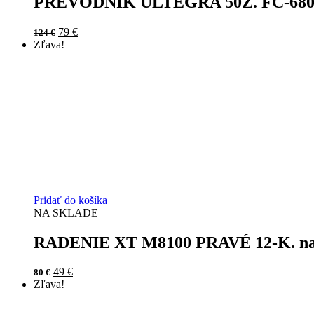
PREVODNÍK ULTEGRA 50Z. FC-68
Original
Current
79
€
124
€
price
price
Zľava!
was:
is:
124 €.
79 €.
Pridať do košíka
NA SKLADE
RADENIE XT M8100 PRAVÉ 12-K. na
Original
Current
49
€
80
€
price
price
Zľava!
was:
is:
80 €.
49 €.