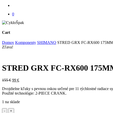
account
0
Cart
Close
Domov
Komponenty
SHIMANO
STRED GRX FC-RX600 175MM 
Cart
Zľava!
STRED GRX FC-RX600 175MM
Original
Current
155
€
99
€
price
price
Dvojdielne kľuky s pevnou oskou určené pre 11 rýchlostné radiace s
was:
is:
Použité technológie: 2-PIECE CRANK.
155 €.
99 €.
1 na sklade
množstvo