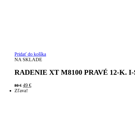
Pridať do košíka
NA SKLADE
RADENIE XT M8100 PRAVÉ 12-K. I
Original
Current
49
€
80
€
price
price
Zľava!
was:
is:
80 €.
49 €.