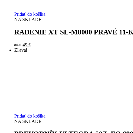
Pridať do košíka
NA SKLADE
RADENIE XT SL-M8000 PRAVÉ 11
Original
Current
49
€
80
€
price
price
Zľava!
was:
is:
80 €.
49 €.
Pridať do košíka
NA SKLADE