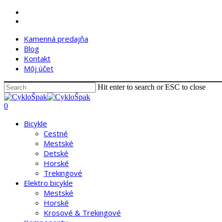
Skip
facebook
to
instagram
main
Kamenná predajňa
content
Blog
Kontakt
Môj účet
Hit enter to search or ESC to close
Close
Search
search
account
0
Menu
Bicykle
Cestné
Mestské
Detské
Horské
Trekingové
Elektro bicykle
Mestské
Horské
Krosové & Trekingové