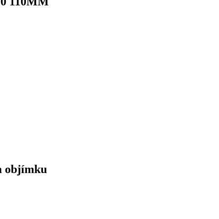
00 110MM
 objímku