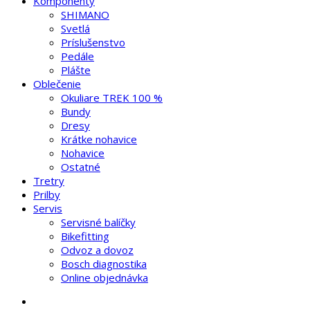
Komponenty
SHIMANO
Svetlá
Príslušenstvo
Pedále
Plášte
Oblečenie
Okuliare TREK 100 %
Bundy
Dresy
Krátke nohavice
Nohavice
Ostatné
Tretry
Prilby
Servis
Servisné balíčky
Bikefitting
Odvoz a dovoz
Bosch diagnostika
Online objednávka
search