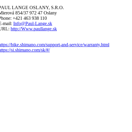
PAUL LANGE OSLANY, S.R.O.
Mierová 854/37 972 47 Oslany
Phone: +421 463 938 110
E-mail:
Info@Paul-Lange.sk
URL:
http://Www.paullange.sk
https://bike.shimano.com/support-and-service/warranty.html
https://si.shimano.com/sk/#/