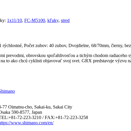
ky:
1x11/10
,
FC-M5100
,
kľuky
,
stred
ýchlostné, Počet zubov: 40 zubov, Dvojdielne, 68/70mm, čierny, bez 
ými prevodmi, obrovskou spoľahlivosťou a tichým chodom radiaceho 
 to ako chcú cyklisti objavovať svoj svet. GRX predstavuje výzvu nájť
Shimano
3-77 Oimatsu-cho, Sakai-ku, Sakai City
Osaka 590-8577, Japan
TEL:+81-72-223-3210 / FAX:+81-72-223-3258
https://www.shimano.com/en/