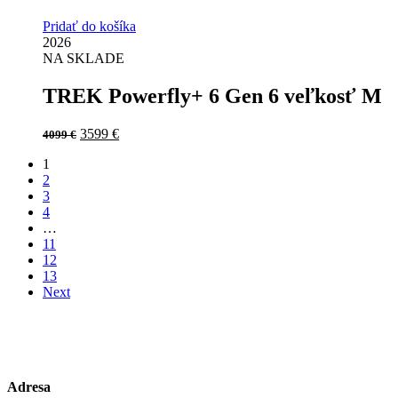
Pridať do košíka
2026
NA SKLADE
TREK Powerfly+ 6 Gen 6 veľkosť M
Original
Current
3599
€
4099
€
price
price
1
was:
is:
2
4099 €.
3599 €.
3
4
…
11
12
13
Next
Adresa