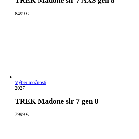
TREK Madone slr 7 AXS gen 8
8499
€
Výber možností
2027
TREK Madone slr 7 gen 8
7999
€