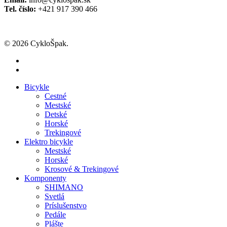
Tel. číslo:
+421 917 390 466
© 2026 CykloŠpak.
facebook
instagram
Close
Bicykle
Menu
Cestné
Mestské
Detské
Horské
Trekingové
Elektro bicykle
Mestské
Horské
Krosové & Trekingové
Komponenty
SHIMANO
Svetlá
Príslušenstvo
Pedále
Plášte