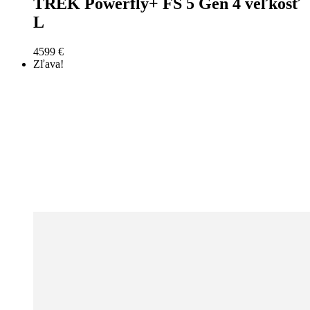
TREK Powerfly+ FS 5 Gen 4 veľkosť
L
4599
€
Zľava!