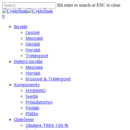
Skip
Hit enter to search or ESC to close
to
Close
main
Search
search
account
0
content
Menu
Bicykle
Cestné
Mestské
Detské
Horské
Trekingové
Elektro bicykle
Mestské
Horské
Krosové & Trekingové
Komponenty
SHIMANO
Svetlá
Príslušenstvo
Pedále
Plášte
Oblečenie
Okuliare TREK 100 %