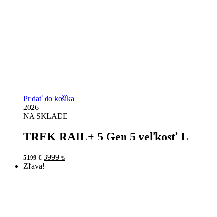
Pridať do košíka
2026
NA SKLADE
TREK RAIL+ 5 Gen 5 veľkosť L
Original
Current
3999
€
5199
€
price
price
Zľava!
was:
is:
5199 €.
3999 €.