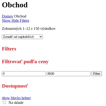
Close
Obchod
Cart
Domov
Obchod
Show
Hide
Filters
Sorted
Zobrazených 1–12 z 150 výsledkov
by
price:
high
to
Filters
low
Close
Filtrovať podľa ceny
Filters
Minimálna
Maximálna
Filter
cena
cena
Dostupnosť
show blocks helper
Na sklade