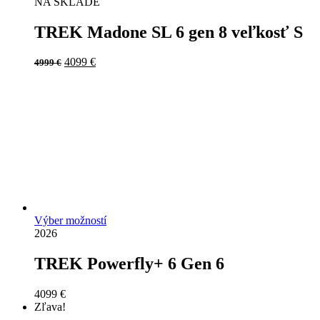
NA SKLADE
TREK Madone SL 6 gen 8 veľkosť S
Original
Current
4099
€
4999
€
price
price
was:
is:
4999 €.
4099 €.
Výber možností
2026
TREK Powerfly+ 6 Gen 6
4099
€
Zľava!