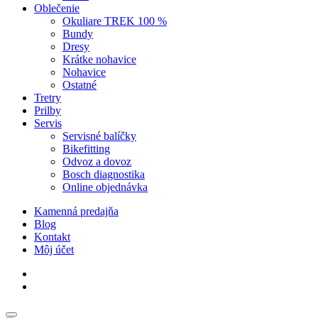
Oblečenie
Okuliare TREK 100 %
Bundy
Dresy
Krátke nohavice
Nohavice
Ostatné
Tretry
Prilby
Servis
Servisné balíčky
Bikefitting
Odvoz a dovoz
Bosch diagnostika
Online objednávka
Kamenná predajňa
Blog
Kontakt
Môj účet
facebook
instagram