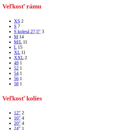
Veľkosť rámu
XS
2
S
7
S kolesá 27,5"
3
M
14
M/L
11
L
15
XL
11
XXL
2
49
1
52
1
54
1
56
1
58
1
Veľkosť kolies
12"
2
16"
4
20"
4
24"
1