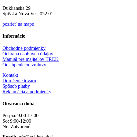
Duklianska 29
Spišská Nová Ves, 052 01
pozrieť na mape
Informácie
Obchodné podmienky
Ochrana osobných údajov
Manuál pre majiteľov TREK
Odstúpenie od zmluvy
Kontakt
Doručenie tovaru
Spôsob platby
Reklamácia a podmienky
Otváracia doba
Po-pia: 9:00-17:00
So: 9:00-12:00
Ne: Zatvorené
Email:
info@cyklospak.sk