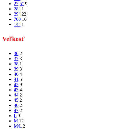
27,5"
9
28"
1
29"
22
700
16
14"
1
Veľkosť
36
2
37
3
38
1
39
3
40
4
41
5
42
9
43
4
44
2
45
2
46
2
47
2
L
9
M
12
M/L
2