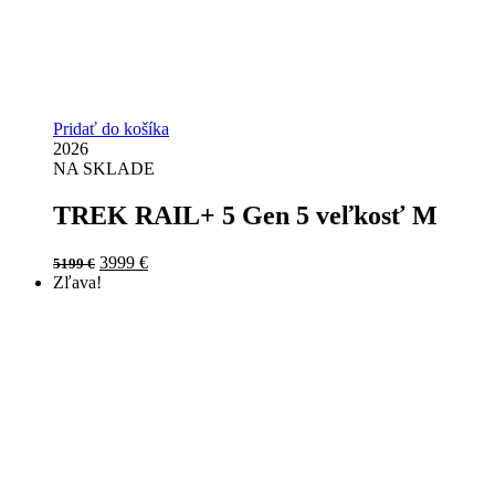
Pridať do košíka
2026
NA SKLADE
TREK RAIL+ 5 Gen 5 veľkosť M
Original
Current
3999
€
5199
€
price
price
Zľava!
was:
is:
5199 €.
3999 €.