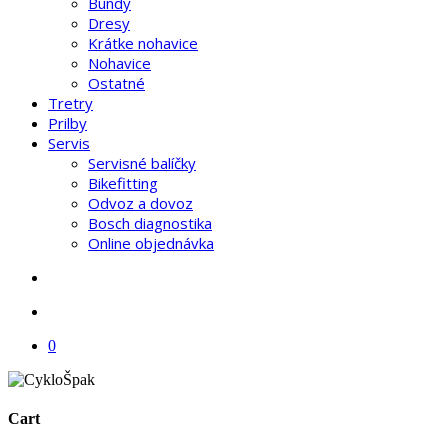
Bundy
Dresy
Krátke nohavice
Nohavice
Ostatné
Tretry
Prilby
Servis
Servisné balíčky
Bikefitting
Odvoz a dovoz
Bosch diagnostika
Online objednávka
search
account
0
Cart