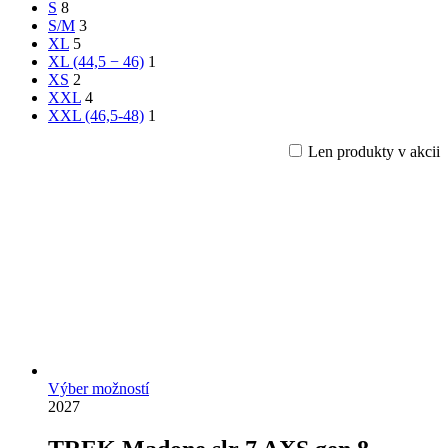
S
8
S/M
3
XL
5
XL (44,5 − 46)
1
XS
2
XXL
4
XXL (46,5-48)
1
Len produkty v akcii
Výber možností
2027