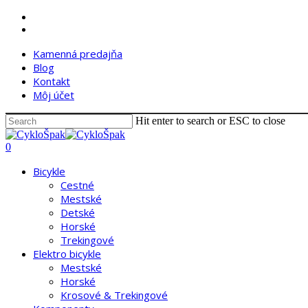
Skip
facebook
to
instagram
main
Kamenná predajňa
content
Blog
Kontakt
Môj účet
Hit enter to search or ESC to close
Close
Search
search
account
0
Menu
Bicykle
Cestné
Mestské
Detské
Horské
Trekingové
Elektro bicykle
Mestské
Horské
Krosové & Trekingové