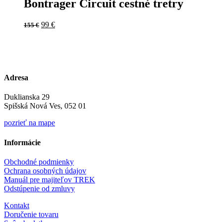
Bontrager Circuit cestné tretry
Original
Current
99
€
155
€
price
price
was:
is:
155 €.
99 €.
Adresa
Duklianska 29
Spišská Nová Ves, 052 01
pozrieť na mape
Informácie
Obchodné podmienky
Ochrana osobných údajov
Manuál pre majiteľov TREK
Odstúpenie od zmluvy
Kontakt
Doručenie tovaru