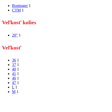
Bontrager
1
CTM
1
Veľkosť kolies
20"
1
Veľkosť
36
1
37
1
40
1
41
1
46
1
47
1
L
1
M
1