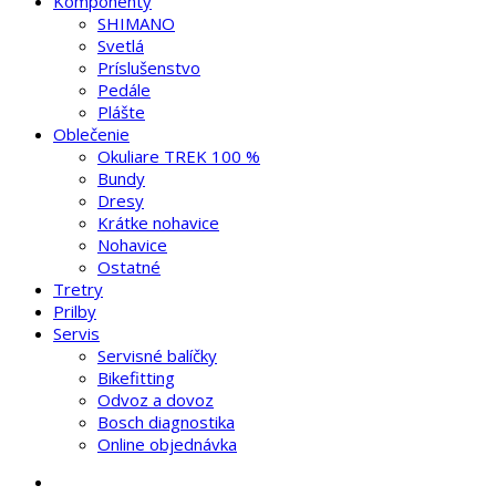
Komponenty
SHIMANO
Svetlá
Príslušenstvo
Pedále
Plášte
Oblečenie
Okuliare TREK 100 %
Bundy
Dresy
Krátke nohavice
Nohavice
Ostatné
Tretry
Prilby
Servis
Servisné balíčky
Bikefitting
Odvoz a dovoz
Bosch diagnostika
Online objednávka
search