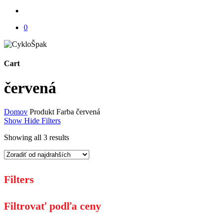
account
0
Cart
Close
červená
Cart
Domov
Produkt Farba
červená
Show
Hide
Filters
Sorted
Showing all 3 results
by
price:
high
to
Filters
low
Close
Filtrovať podľa ceny
Filters