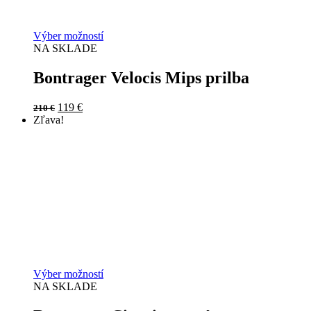
Výber možností
NA SKLADE
Bontrager Velocis Mips prilba
Original
Current
119
€
210
€
price
price
Zľava!
was:
is:
210 €.
119 €.
Výber možností
NA SKLADE