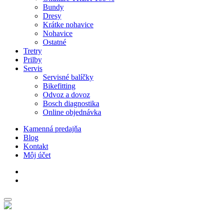
Bundy
Dresy
Krátke nohavice
Nohavice
Ostatné
Tretry
Prilby
Servis
Servisné balíčky
Bikefitting
Odvoz a dovoz
Bosch diagnostika
Online objednávka
Kamenná predajňa
Blog
Kontakt
Môj účet
facebook
instagram