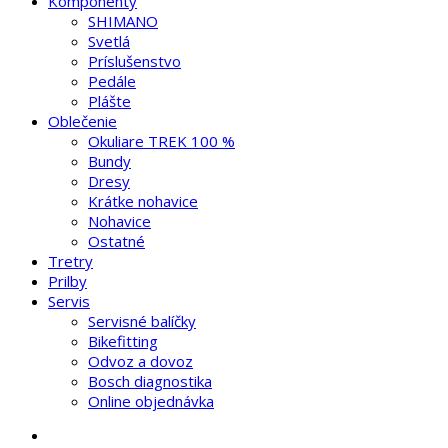
Komponenty
SHIMANO
Svetlá
Príslušenstvo
Pedále
Plášte
Oblečenie
Okuliare TREK 100 %
Bundy
Dresy
Krátke nohavice
Nohavice
Ostatné
Tretry
Prilby
Servis
Servisné balíčky
Bikefitting
Odvoz a dovoz
Bosch diagnostika
Online objednávka
search