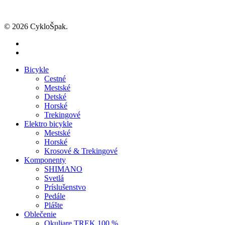
© 2026 CykloŠpak.
facebook
instagram
Close
Bicykle
Menu
Cestné
Mestské
Detské
Horské
Trekingové
Elektro bicykle
Mestské
Horské
Krosové & Trekingové
Komponenty
SHIMANO
Svetlá
Príslušenstvo
Pedále
Plášte
Oblečenie
Okuliare TREK 100 %