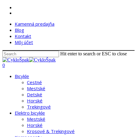
Skip
facebook
to
instagram
main
Kamenná predajňa
content
Blog
Kontakt
Môj účet
Hit enter to search or ESC to close
Close
Search
search
account
0
Menu
Bicykle
Cestné
Mestské
Detské
Horské
Trekingové
Elektro bicykle
Mestské
Horské
Krosové & Trekingové