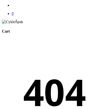
account
0
Cart
Close
Cart
404